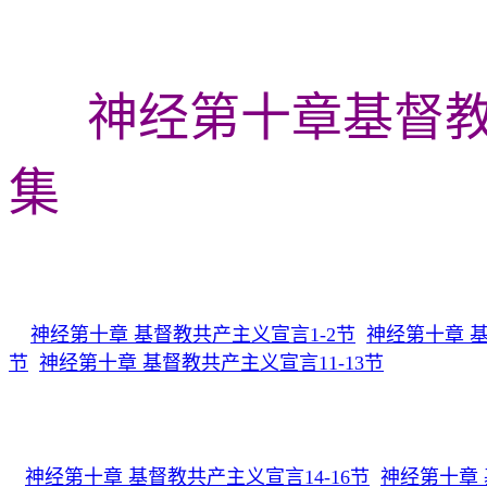
神经第十章基督教
集
神经第十章 基督教共产主义宣言1-2节
神经第十章 基
节
神经第十章 基督教共产主义宣言11-13节
神经第十章 基督教共产主义宣言14-16节
神经第十章 