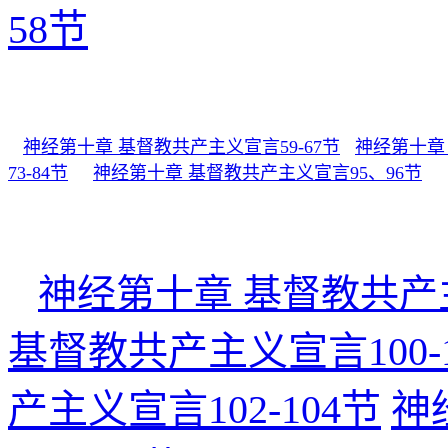
58节
神经第十章 基督教共产主义宣言59-67节
神经第十章 
73-84节
神经第十章 基督教共产主义宣言95、96节
神经第十章 基督教共产主
基督教共产主义宣言100-1
产主义宣言102-104节
神