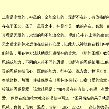
上帝是永恒的，神圣的，全能全知的，无所不在的，有位格的
存在于圣父、圣子、圣灵之中。神是个灵，他的存在、智慧、
真理是无限的，永恒的和不能改变的。 我们心中的上帝的生命
天之后来到并永远住在信徒的心里，以此方式神就住在我们中
们祷告，用各种方法扶助我们遵循神的旨意。《新约圣经》教
恩赐或能力，不同的人得不同的恩赐，但所有的恩赐都用以加
灵的恩赐包括信心、医病的能力、行神迹、说方言、翻译方言
奉献财物。然而，使徒保罗在《哥林多前书》13章（爱的篇章
珍视的恩赐是爱，该章结尾是：“如今常存的有信，有望，有
爱。 保罗在给加拉太教会的书信中写道：“圣灵所结的果子就
恩慈，良善，信实，温柔，节制”（加5：22-23）。这些美德