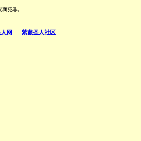
配而犯罪。